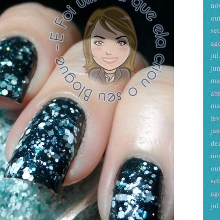
no
ou
set
ag
jul
ju
ma
ab
ma
fe
ja
de
no
ou
set
ag
jul