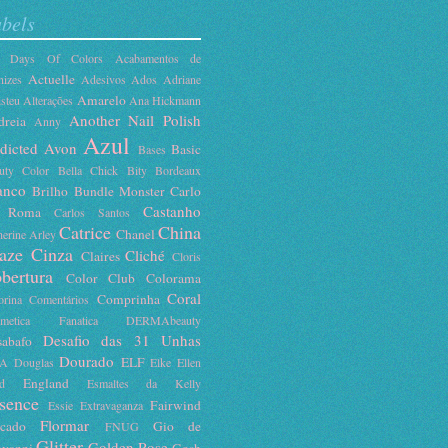
bels
5 Days Of Colors
Acabamentos de
Actuelle
nizes
Adesivos
Ados
Adriane
Amarelo
isteu
Alterações
Ana Hickmann
Another Nail Polish
dreia
Anny
Azul
dicted
Avon
Basic
Bases
uty Color
Bella Chick
Bity
Bordeaux
anco
Brilho
Bundle Monster
Carlo
Castanho
 Roma
Carlos Santos
Catrice
China
Chanel
herine Arley
aze
Cinza
Cliché
Claires
Cloris
bertura
Color Club
Colorama
Coral
Comprinha
orina
Comentários
smetica Fanatica
DERMAbeauty
Desafio das 31 Unhas
sabafo
Dourado
ELF
A
Douglas
Elke
Ellen
England
d
Esmaltes da Kelly
sence
Fairwind
Essie
Extravaganza
Flormar
ocado
Gio de
FNUG
Glitter
Golden Rose
ovanni
Gosh