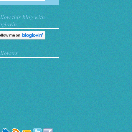
llow this blog with
oglovin
llowers