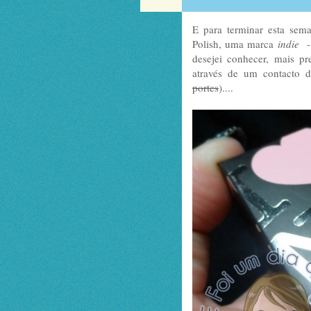
E para terminar esta sem
Polish, uma marca
indie
- 
desejei conhecer, mais p
através de um contacto 
portes
)....