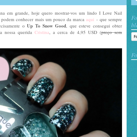
ana em grande, hoje quero mostrar-vos um lindo I Love Nail
Fo
podem conhecer mais um pouco da marca
aqui
- que sempre
bl
Up To Snow Good
recisamente o
, que esteve consegui obter
da nossa querida
Cristina
, a cerca de 4,95 USD (
preço sem
Fo