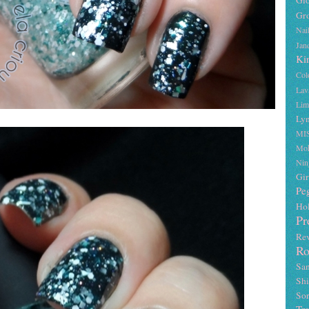
Gr
Nai
Jan
Ki
Col
Lav
Lim
Lyn
MI
Mo
Nin
Gir
Pe
Ho
Pr
Re
Ro
Sa
Sh
Sor
Tr