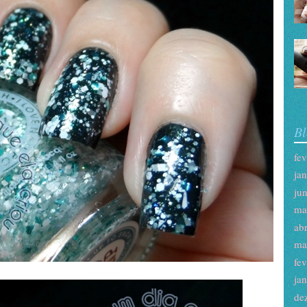
Bl
fe
ja
ju
ma
ab
ma
fe
ja
de