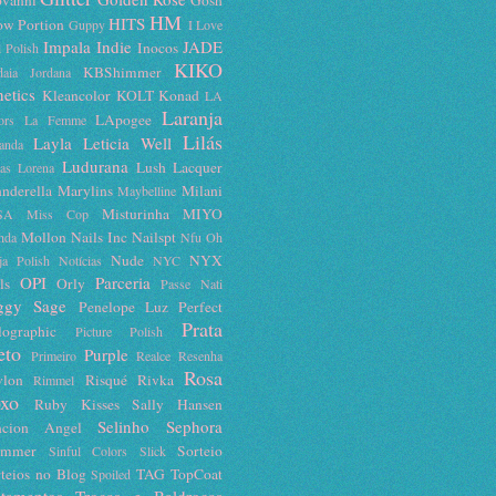
HM
HITS
ow Portion
Guppy
I Love
Impala
Indie
JADE
Inocos
l Polish
KIKO
KBShimmer
daia
Jordana
netics
Kleancolor
KOLT
Konad
LA
Laranja
LApogee
ors
La Femme
Lilás
Layla
Leticia Well
anda
Ludurana
Lush Lacquer
as
Lorena
nderella
Marylins
Milani
Maybelline
Misturinha
MIYO
SA
Miss Cop
Mollon
Nails Inc
Nailspt
hda
Nfu Oh
Nude
NYX
ja Polish
Notícias
NYC
OPI
Parceria
ls
Orly
Passe Nati
ggy Sage
Penelope Luz
Perfect
Prata
lographic
Picture Polish
eto
Purple
Primeiro
Realce
Resenha
Rosa
vlon
Risqué
Rivka
Rimmel
xo
Ruby Kisses
Sally Hansen
Selinho
Sephora
ncion Angel
immer
Sorteio
Sinful Colors
Slick
teios no Blog
TAG
TopCoat
Spoiled
atamentos
Trocas e Baldrocas