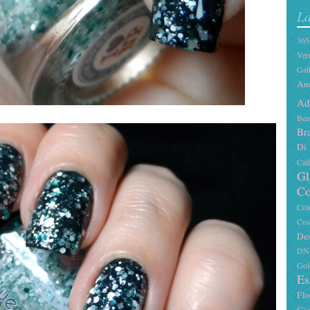
La
36
Ver
Gal
An
Ad
Bea
Br
Di
Cat
Gl
Co
Col
Co
De
DN
Gol
Es
Fl
Gi