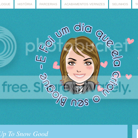
BLOGUE
HISTÓRIA
PARCERIAS
ACABAMENTOS VERNIZES
SELINHOS
T
h Up To Snow Good