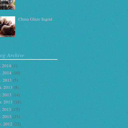
China Glaze Ingrid
og Archive
v. 2014
(1)
n. 2014
(10)
n. 2013
(5)
i. 2013
(8)
r. 2013
(14)
r. 2013
(18)
v. 2013
(15)
n. 2013
(23)
z. 2012
(22)